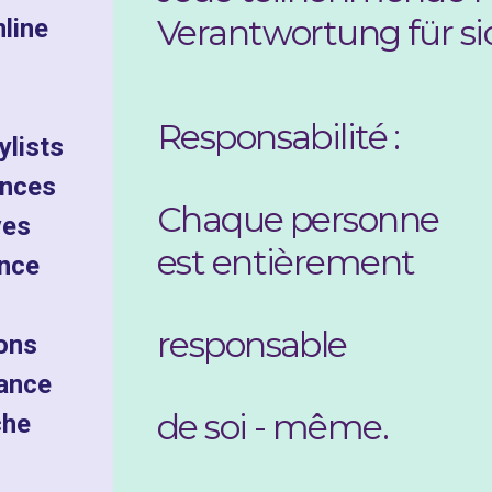
Verantwortung für sic
line
Responsabilité :
ylists
ances
Chaque personne
ves
est entièrement
ance
responsable
ions
ance
de soi - même.
che