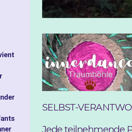
vient
r
inder
SELBST-VERANTWO
fants
Jede teilnehmende Pe
nner