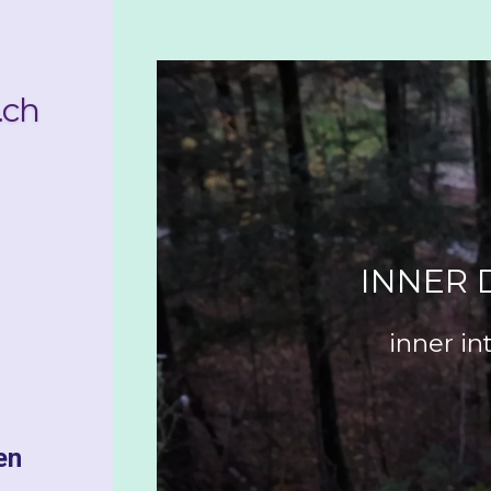
.ch
INNER
inner in
en