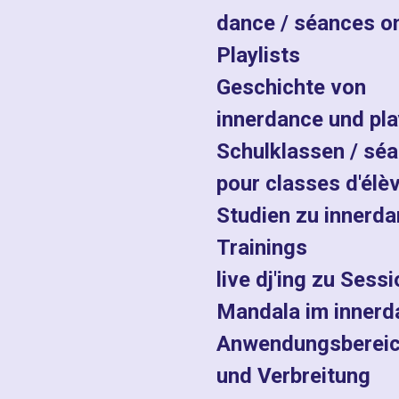
dance / séances on
Playlists
Geschichte von
innerdance und pla
Schulklassen / sé
pour classes d'élè
Studien zu innerd
Trainings
live dj'ing zu Sess
Mandala im innerd
Anwendungsberei
und Verbreitung